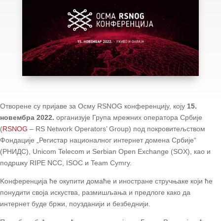
Отворене су пријаве за Осму RSNOG конференцију, коју
15.
новембра 2022.
организује Група мрежних оператора Србије
(
RSNOG
– RS Network Operators’ Group) под покровитељством
Фондације „Регистар националног интернет домена Србије“
(РНИДС), Unicom Telecom и Serbian Open Exchange (SOX), као и
подршку RIPE NCC, ISOC и Team Cymry.
Kонференција ће окупити домаће и иностране стручњаке који ће
понудити своја искуства, размишљања и предлоге како да
интернет буде бржи, поузданији и безбеднији.