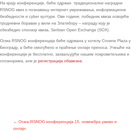
На крају конференције, биће одржан традиционални наградни
RSNOG квиз о познавању интернет умрежавања, информационе
безбедности и cyber културе. Ове године, победник квиза освојиће
тродневни боравак у вили на Златибору – награду коју је
обезбедио спонзор квиза, Serbian Open Exchange (SOX).
Осма RSNOG конференција биће одржана у хотелу Crowne Plaza у
Београду, а биће омогућено и праћење онлајн преноса. Учешће на
конференцији је бесплатно, захваљујући нашим покровитељима и
спознорима, али је
регистрација обавезна
.
←
Осма RSNOG конференција 15. новембра уживо и
онлајн