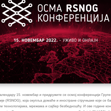
календару 15. новембар и придружите се осмој конференцији Груп
је (RSNOG), која окупља домаће и иностране стручњаке који се б
 технологијама, мрежама и сајбер безбедношћу. И ове године кон