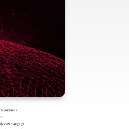
е мрежних
аве
ференцију је