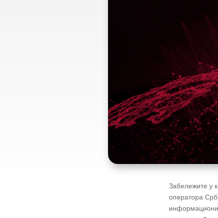
Забележите у 
оператора Срби
информационим