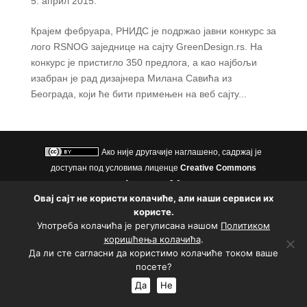
5. април 2015.
Крајем фебруара, РНИДС је подржао јавни конкурс за
лого RSNOG заједнице на сајту GreenDesign.rs. На
конкурс је пристигло 350 предлога, а као најбољи
изабран је рад дизајнера Милана Савића из
Београда, који ће бити примењен на веб сајту...
Ако није другачије наглашено, садржај је
доступан под условима лиценце
Creative Commons
Aуторство 3.0.
Овај сајт не користи колачиће, али наши сервиси их
Политика приватности
|
Политика коришћења колачића
користе.
Подржао
Употреба колачића је регулисана нашом
Политиком
коришћења колачића
.
Да ли сте сагласни да користимо колачиће током ваше
посете?
Да
Не