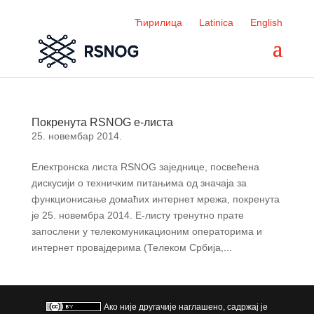
Ћирилица
Latinica
English
Покренута RSNOG е-листа
25. новембар 2014.
Електронска листа RSNOG заједнице, посвећена
дискусији о техничким питањима од значаја за
функционисање домаћих интернет мрежа, покренута
је 25. новембра 2014. Е-листу тренутно прате
запослени у телекомуникационим операторима и
интернет провајдерима (Телеком Србија,...
Ако није другачије наглашено, садржај је