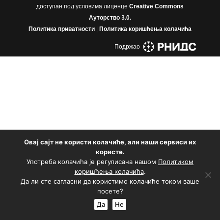
доступан под условима лиценце
Creative Commons
Aуторство 3.0.
Политика приватности
|
Политика коришћења колачића
Подржао
Овај сајт не користи колачиће, али наши сервиси их
користе.
Употреба колачића је регулисана нашом
Политиком
коришћења колачића
.
Да ли сте сагласни да користимо колачиће током ваше
посете?
Да
Не